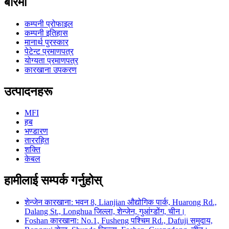
बारेमा
कम्पनी प्रोफाइल
कम्पनी इतिहास
मानार्थ पुरस्कार
पेटेन्ट प्रमाणपत्र
योग्यता प्रमाणपत्र
कारखाना उपकरण
उत्पादनहरू
MFI
हब
भण्डारण
ताररहित
शक्ति
केबल
हामीलाई सम्पर्क गर्नुहोस्
शेन्जेन कारखाना: भवन 8, Lianjian औद्योगिक पार्क, Huarong Rd.,
Dalang St., Longhua जिल्ला, शेन्जेन, गुआंग्डोंग, चीन।
Foshan कारखाना: No.1, Fusheng पश्चिम Rd., Dafuji समुदाय,