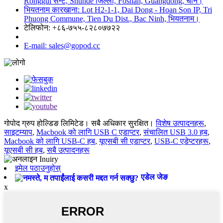
Ronggui सेन्ट, Shunde जिल्ला, Foshan, Guangdong, चीन।
भियतनाम कारखाना: Lot H2-1-1, Dai Dong - Hoan Son IP, Tri
Phuong Commune, Tien Du Dist., Bac Ninh, भियतनाम।
टेलिफोन: +८६-७५५-८२८०७७२२
E-mail: sales@gopod.cc
गोपोद ग्रुप होल्डिङ लिमिटेड। सबै अधिकार सुरक्षित।
विशेष उत्पादनहरू
,
साइटम्याप
,
Macbook को लागि USB C एडाप्टर
,
संचालित USB 3.0 हब
,
Macbook को लागि USB-C हब
,
यूएसबी सी एडाप्टर
,
USB-C एडेप्टरहरू
,
यूएसबी सी हब
,
सबै उत्पादनहरू
इमेल पठाउनुहोस्
एडेल जेङ
x