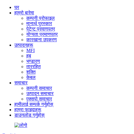
घर
हाम्रो बारेमा
कम्पनी प्रोफाइल
मानार्थ पुरस्कार
पेटेन्ट प्रमाणपत्र
योग्यता प्रमाणपत्र
कारखाना उपकरण
उत्पादनहरू
MFI
हब
भण्डारण
ताररहित
शक्ति
केबल
समाचार
कम्पनी समाचार
उत्पादन समाचार
एक्सपो समाचार
हामीलाई सम्पर्क गर्नुहोस्
हाम्रा फाइदाहरू
डाउनलोड गर्नुहोस्