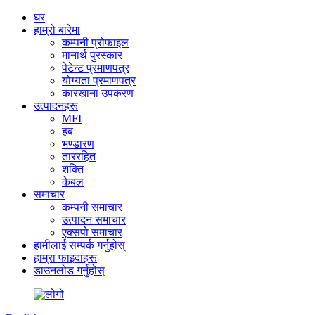
घर
हाम्रो बारेमा
कम्पनी प्रोफाइल
मानार्थ पुरस्कार
पेटेन्ट प्रमाणपत्र
योग्यता प्रमाणपत्र
कारखाना उपकरण
उत्पादनहरू
MFI
हब
भण्डारण
ताररहित
शक्ति
केबल
समाचार
कम्पनी समाचार
उत्पादन समाचार
एक्सपो समाचार
हामीलाई सम्पर्क गर्नुहोस्
हाम्रा फाइदाहरू
डाउनलोड गर्नुहोस्