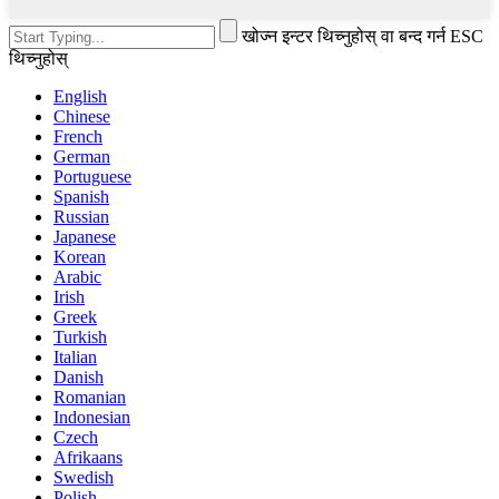
खोज्न इन्टर थिच्नुहोस् वा बन्द गर्न ESC
थिच्नुहोस्
English
Chinese
French
German
Portuguese
Spanish
Russian
Japanese
Korean
Arabic
Irish
Greek
Turkish
Italian
Danish
Romanian
Indonesian
Czech
Afrikaans
Swedish
Polish