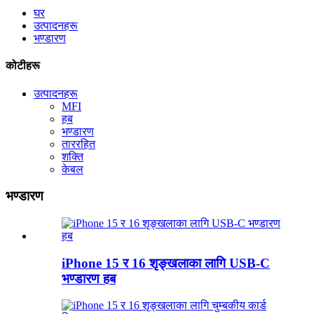
घर
उत्पादनहरू
भण्डारण
कोटीहरू
उत्पादनहरू
MFI
हब
भण्डारण
ताररहित
शक्ति
केबल
भण्डारण
iPhone 15 र 16 शृङ्खलाका लागि USB-C
भण्डारण हब