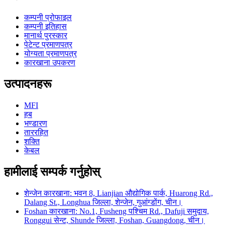
कम्पनी प्रोफाइल
कम्पनी इतिहास
मानार्थ पुरस्कार
पेटेन्ट प्रमाणपत्र
योग्यता प्रमाणपत्र
कारखाना उपकरण
उत्पादनहरू
MFI
हब
भण्डारण
ताररहित
शक्ति
केबल
हामीलाई सम्पर्क गर्नुहोस्
शेन्जेन कारखाना: भवन 8, Lianjian औद्योगिक पार्क, Huarong Rd.,
Dalang St., Longhua जिल्ला, शेन्जेन, गुआंग्डोंग, चीन।
Foshan कारखाना: No.1, Fusheng पश्चिम Rd., Dafuji समुदाय,
Ronggui सेन्ट, Shunde जिल्ला, Foshan, Guangdong, चीन।