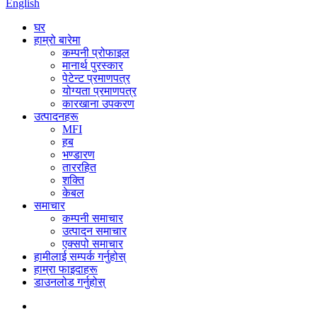
English
घर
हाम्रो बारेमा
कम्पनी प्रोफाइल
मानार्थ पुरस्कार
पेटेन्ट प्रमाणपत्र
योग्यता प्रमाणपत्र
कारखाना उपकरण
उत्पादनहरू
MFI
हब
भण्डारण
ताररहित
शक्ति
केबल
समाचार
कम्पनी समाचार
उत्पादन समाचार
एक्सपो समाचार
हामीलाई सम्पर्क गर्नुहोस्
हाम्रा फाइदाहरू
डाउनलोड गर्नुहोस्