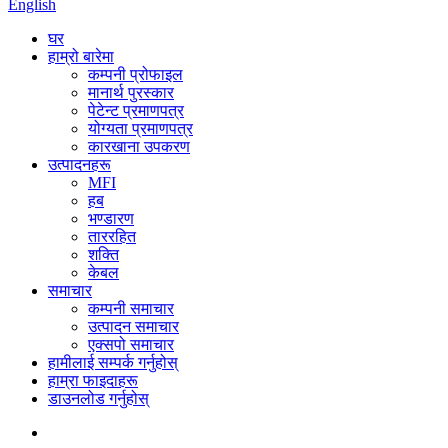
English
घर
हाम्रो बारेमा
कम्पनी प्रोफाइल
मानार्थ पुरस्कार
पेटेन्ट प्रमाणपत्र
योग्यता प्रमाणपत्र
कारखाना उपकरण
उत्पादनहरू
MFI
हब
भण्डारण
ताररहित
शक्ति
केबल
समाचार
कम्पनी समाचार
उत्पादन समाचार
एक्सपो समाचार
हामीलाई सम्पर्क गर्नुहोस्
हाम्रा फाइदाहरू
डाउनलोड गर्नुहोस्