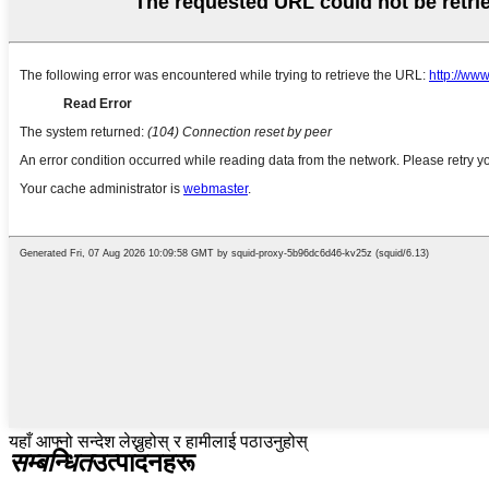
यहाँ आफ्नो सन्देश लेख्नुहोस् र हामीलाई पठाउनुहोस्
सम्बन्धित
उत्पादनहरू