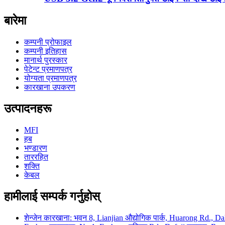
बारेमा
कम्पनी प्रोफाइल
कम्पनी इतिहास
मानार्थ पुरस्कार
पेटेन्ट प्रमाणपत्र
योग्यता प्रमाणपत्र
कारखाना उपकरण
उत्पादनहरू
MFI
हब
भण्डारण
ताररहित
शक्ति
केबल
हामीलाई सम्पर्क गर्नुहोस्
शेन्जेन कारखाना: भवन 8, Lianjian औद्योगिक पार्क, Huarong Rd., Dala