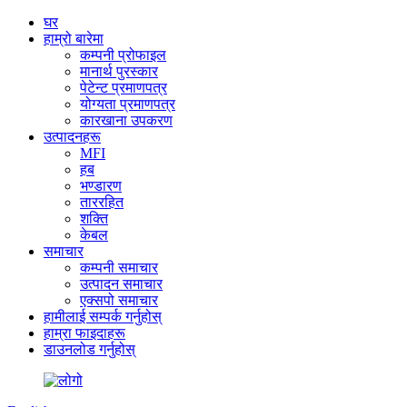
घर
हाम्रो बारेमा
कम्पनी प्रोफाइल
मानार्थ पुरस्कार
पेटेन्ट प्रमाणपत्र
योग्यता प्रमाणपत्र
कारखाना उपकरण
उत्पादनहरू
MFI
हब
भण्डारण
ताररहित
शक्ति
केबल
समाचार
कम्पनी समाचार
उत्पादन समाचार
एक्सपो समाचार
हामीलाई सम्पर्क गर्नुहोस्
हाम्रा फाइदाहरू
डाउनलोड गर्नुहोस्