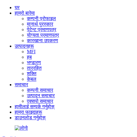
घर
हाम्रो बारेमा
कम्पनी प्रोफाइल
मानार्थ पुरस्कार
पेटेन्ट प्रमाणपत्र
योग्यता प्रमाणपत्र
कारखाना उपकरण
उत्पादनहरू
MFI
हब
भण्डारण
ताररहित
शक्ति
केबल
समाचार
कम्पनी समाचार
उत्पादन समाचार
एक्सपो समाचार
हामीलाई सम्पर्क गर्नुहोस्
हाम्रा फाइदाहरू
डाउनलोड गर्नुहोस्