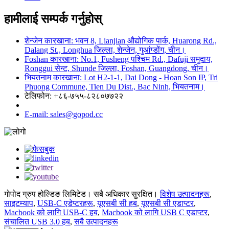
हामीलाई सम्पर्क गर्नुहोस्
शेन्जेन कारखाना: भवन 8, Lianjian औद्योगिक पार्क, Huarong Rd.,
Dalang St., Longhua जिल्ला, शेन्जेन, गुआंग्डोंग, चीन।
Foshan कारखाना: No.1, Fusheng पश्चिम Rd., Dafuji समुदाय,
Ronggui सेन्ट, Shunde जिल्ला, Foshan, Guangdong, चीन।
भियतनाम कारखाना: Lot H2-1-1, Dai Dong - Hoan Son IP, Tri
Phuong Commune, Tien Du Dist., Bac Ninh, भियतनाम।
टेलिफोन: +८६-७५५-८२८०७७२२
E-mail: sales@gopod.cc
गोपोद ग्रुप होल्डिङ लिमिटेड। सबै अधिकार सुरक्षित।
विशेष उत्पादनहरू
,
साइटम्याप
,
USB-C एडेप्टरहरू
,
यूएसबी सी हब
,
यूएसबी सी एडाप्टर
,
Macbook को लागि USB-C हब
,
Macbook को लागि USB C एडाप्टर
,
संचालित USB 3.0 हब
,
सबै उत्पादनहरू