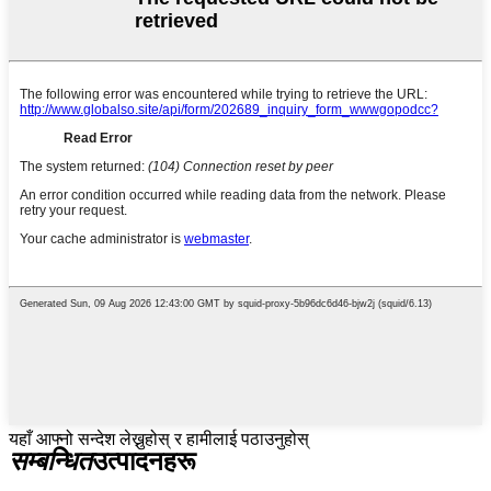
यहाँ आफ्नो सन्देश लेख्नुहोस् र हामीलाई पठाउनुहोस्
सम्बन्धित
उत्पादनहरू