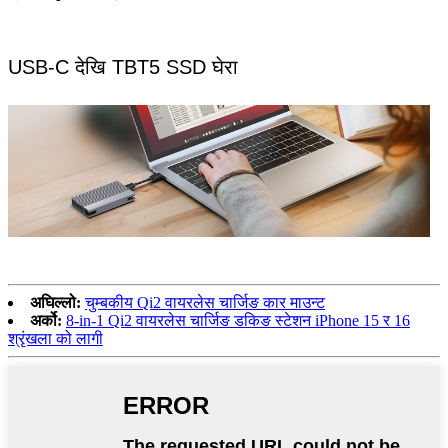
USB-C देखि TBT5 SSD घेरा
अघिल्लो:
चुम्बकीय Qi2 वायरलेस चार्जिङ कार माउन्ट
अर्को:
8-in-1 Qi2 वायरलेस चार्जिङ डकिङ स्टेशन iPhone 15 र 16
श्रृंखला को लागी