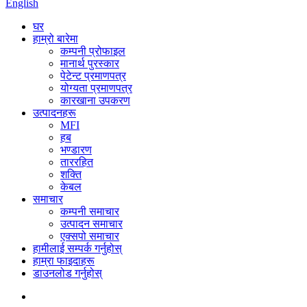
English
घर
हाम्रो बारेमा
कम्पनी प्रोफाइल
मानार्थ पुरस्कार
पेटेन्ट प्रमाणपत्र
योग्यता प्रमाणपत्र
कारखाना उपकरण
उत्पादनहरू
MFI
हब
भण्डारण
ताररहित
शक्ति
केबल
समाचार
कम्पनी समाचार
उत्पादन समाचार
एक्सपो समाचार
हामीलाई सम्पर्क गर्नुहोस्
हाम्रा फाइदाहरू
डाउनलोड गर्नुहोस्