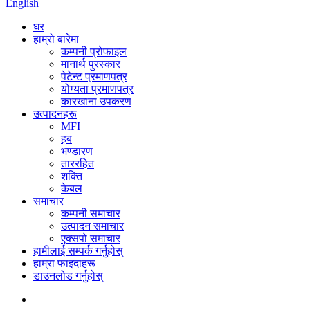
English
घर
हाम्रो बारेमा
कम्पनी प्रोफाइल
मानार्थ पुरस्कार
पेटेन्ट प्रमाणपत्र
योग्यता प्रमाणपत्र
कारखाना उपकरण
उत्पादनहरू
MFI
हब
भण्डारण
ताररहित
शक्ति
केबल
समाचार
कम्पनी समाचार
उत्पादन समाचार
एक्सपो समाचार
हामीलाई सम्पर्क गर्नुहोस्
हाम्रा फाइदाहरू
डाउनलोड गर्नुहोस्