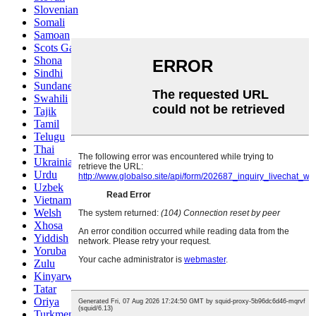
Slovenian
Somali
Samoan
Scots Gaelic
Shona
Sindhi
Sundanese
Swahili
Tajik
Tamil
Telugu
Thai
Ukrainian
Urdu
Uzbek
Vietnamese
Welsh
Xhosa
Yiddish
Yoruba
Zulu
Kinyarwanda
Tatar
Oriya
Turkmen