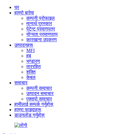
घर
हाम्रो बारेमा
कम्पनी प्रोफाइल
मानार्थ पुरस्कार
पेटेन्ट प्रमाणपत्र
योग्यता प्रमाणपत्र
कारखाना उपकरण
उत्पादनहरू
MFI
हब
भण्डारण
ताररहित
शक्ति
केबल
समाचार
कम्पनी समाचार
उत्पादन समाचार
एक्सपो समाचार
हामीलाई सम्पर्क गर्नुहोस्
हाम्रा फाइदाहरू
डाउनलोड गर्नुहोस्