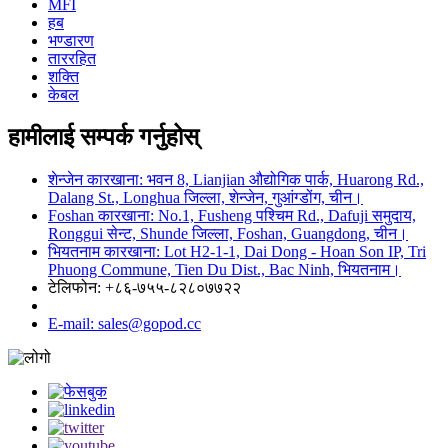
MFI
हब
भण्डारण
ताररहित
शक्ति
केबल
हामीलाई सम्पर्क गर्नुहोस्
शेन्जेन कारखाना: भवन 8, Lianjian औद्योगिक पार्क, Huarong Rd.,
Dalang St., Longhua जिल्ला, शेन्जेन, गुआंग्डोंग, चीन।
Foshan कारखाना: No.1, Fusheng पश्चिम Rd., Dafuji समुदाय,
Ronggui सेन्ट, Shunde जिल्ला, Foshan, Guangdong, चीन।
भियतनाम कारखाना: Lot H2-1-1, Dai Dong - Hoan Son IP, Tri
Phuong Commune, Tien Du Dist., Bac Ninh, भियतनाम।
टेलिफोन: +८६-७५५-८२८०७७२२
E-mail: sales@gopod.cc