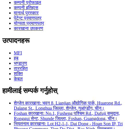
कम्पनी प्रोफाइल
कम्पनी इतिहास
मानार्थ पुरस्कार
पेटेन्ट प्रमाणपत्र
योग्यता प्रमाणपत्र
कारखाना उपकरण
उत्पादनहरू
MFI
हब
भण्डारण
ताररहित
शक्ति
केबल
हामीलाई सम्पर्क गर्नुहोस्
शेन्जेन कारखाना: भवन 8, Lianjian औद्योगिक पार्क, Huarong Rd.,
Dalang St., Longhua जिल्ला, शेन्जेन, गुआंग्डोंग, चीन।
Foshan कारखाना: No.1, Fusheng पश्चिम Rd., Dafuji समुदाय,
Ronggui सेन्ट, Shunde जिल्ला, Foshan, Guangdong, चीन।
भियतनाम कारखाना: Lot H2-1-1, Dai Dong - Hoan Son IP, Tri
Phuong Commune, Tien Du Dist., Bac Ninh, भियतनाम।