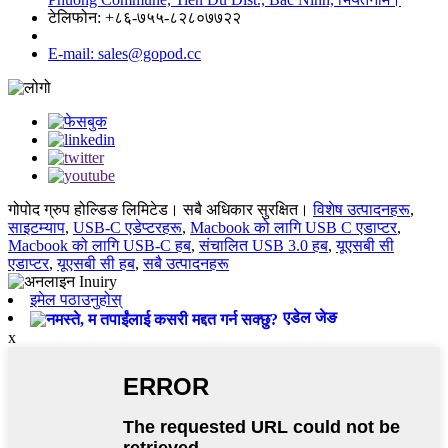
टेलिफोन: +८६-७५५-८२८०७७२२
E-mail: sales@gopod.cc
गोपोद ग्रुप होल्डिङ लिमिटेड। सबै अधिकार सुरक्षित।
विशेष उत्पादनहरू
,
साइटम्याप
,
USB-C एडेप्टरहरू
,
Macbook को लागि USB C एडाप्टर
,
Macbook को लागि USB-C हब
,
संचालित USB 3.0 हब
,
यूएसबी सी
एडाप्टर
,
यूएसबी सी हब
,
सबै उत्पादनहरू
इमेल पठाउनुहोस्
एडेल जेङ
x