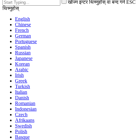
खोज्न इन्टर थिच्नुहोस् वा बन्द गर्न ESC
थिच्नुहोस्
English
Chinese
French
German
Portuguese
Spanish
Russian
Japanese
Korean
Arabic
Irish
Greek
Turkish
Italian
Danish
Romanian
Indonesian
Czech
Afrikaans
Swedish
Polish
Basque