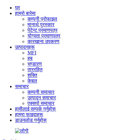
घर
हाम्रो बारेमा
कम्पनी प्रोफाइल
मानार्थ पुरस्कार
पेटेन्ट प्रमाणपत्र
योग्यता प्रमाणपत्र
कारखाना उपकरण
उत्पादनहरू
MFI
हब
भण्डारण
ताररहित
शक्ति
केबल
समाचार
कम्पनी समाचार
उत्पादन समाचार
एक्सपो समाचार
हामीलाई सम्पर्क गर्नुहोस्
हाम्रा फाइदाहरू
डाउनलोड गर्नुहोस्