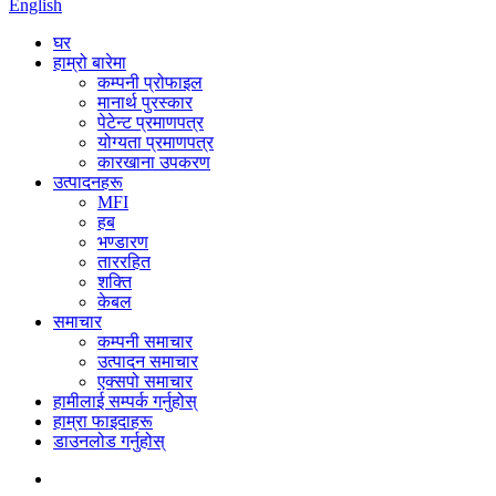
English
घर
हाम्रो बारेमा
कम्पनी प्रोफाइल
मानार्थ पुरस्कार
पेटेन्ट प्रमाणपत्र
योग्यता प्रमाणपत्र
कारखाना उपकरण
उत्पादनहरू
MFI
हब
भण्डारण
ताररहित
शक्ति
केबल
समाचार
कम्पनी समाचार
उत्पादन समाचार
एक्सपो समाचार
हामीलाई सम्पर्क गर्नुहोस्
हाम्रा फाइदाहरू
डाउनलोड गर्नुहोस्