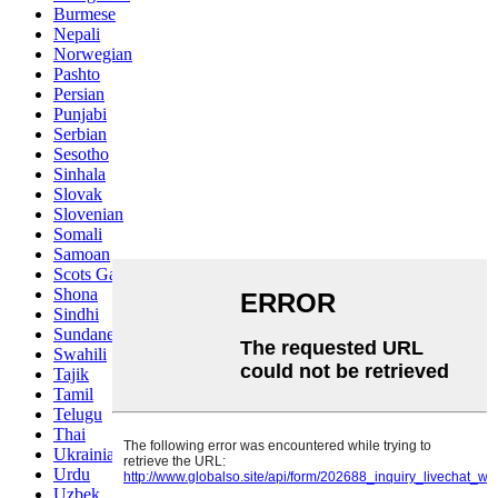
Burmese
Nepali
Norwegian
Pashto
Persian
Punjabi
Serbian
Sesotho
Sinhala
Slovak
Slovenian
Somali
Samoan
Scots Gaelic
Shona
Sindhi
Sundanese
Swahili
Tajik
Tamil
Telugu
Thai
Ukrainian
Urdu
Uzbek