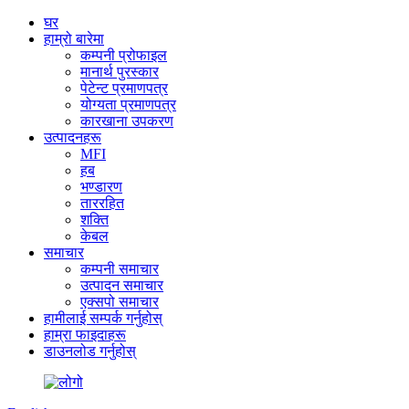
घर
हाम्रो बारेमा
कम्पनी प्रोफाइल
मानार्थ पुरस्कार
पेटेन्ट प्रमाणपत्र
योग्यता प्रमाणपत्र
कारखाना उपकरण
उत्पादनहरू
MFI
हब
भण्डारण
ताररहित
शक्ति
केबल
समाचार
कम्पनी समाचार
उत्पादन समाचार
एक्सपो समाचार
हामीलाई सम्पर्क गर्नुहोस्
हाम्रा फाइदाहरू
डाउनलोड गर्नुहोस्